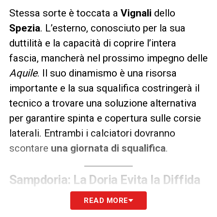
Stessa sorte è toccata a
Vignali
dello
Spezia
. L’esterno, conosciuto per la sua
duttilità e la capacità di coprire l’intera
fascia, mancherà nel prossimo impegno delle
Aquile
. Il suo dinamismo è una risorsa
importante e la sua squalifica costringerà il
tecnico a trovare una soluzione alternativa
per garantire spinta e copertura sulle corsie
laterali. Entrambi i calciatori dovranno
scontare
una giornata di squalifica
.
Sampdoria: La Doria Evita la Diffida
Un dato particolarmente confortante
READ MORE
emerge, invece, per la
Sampdoria
. I