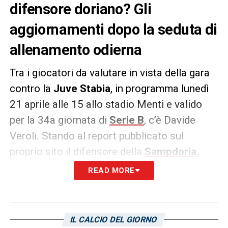
difensore doriano? Gli
aggiornamenti dopo la seduta di
allenamento odierna
Tra i giocatori da valutare in vista della gara
contro la
Juve Stabia
, in programma lunedì
21 aprile alle 15 allo stadio Menti e valido
per la 34a giornata di
Serie B
, c’è Davide
Veroli. Stando al report pubblicato sul
proprio sito il difensore della
Sampdoria
,
infortunatosi durante la sfida casalinga
READ MORE
contro il
Cittadella
, è stato sottoposto ad
ulteriori esami strumentali che hanno
evidenziato una frattura mandibolare la cui
IL CALCIO DEL GIORNO