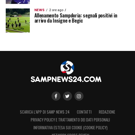
NEWS
2 ore ago
Allenamento Sampdoria: segnali positivi in
arrivo da Insigne e Begic
SCARICA L’APP DI SAMP NEWS 24
CONTATTI
REDAZIONE
PRIVACY POLICY E TRATTAMENTO DEI DATI PERSONALI
INFORMATIVA ESTESA SUI COOKIE (COOKIE POLICY)