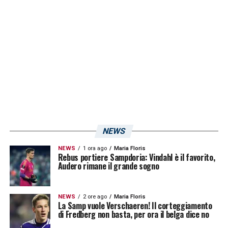
riduzione è programmata nella giornata di
martedì prossimo.
LA PLAYLIST DELLE NOSTRE TOP NEWS
NEWS
NEWS
1 ora ago
Maria Floris
Rebus portiere Sampdoria: Vindahl è il favorito,
Audero rimane il grande sogno
NEWS
2 ore ago
Maria Floris
La Samp vuole Verschaeren! Il corteggiamento
di Fredberg non basta, per ora il belga dice no