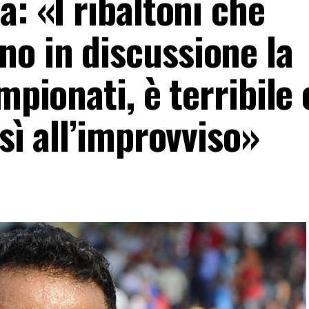
a: «I ribaltoni che
o in discussione la
mpionati, è terribile
sì all’improvviso»