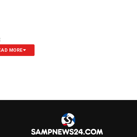
S
EAD MORE