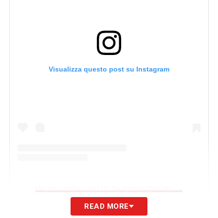
Visualizza questo post su Instagram
U
n post condiviso da U.C. Sampdoria (@sampdoria)
READ MORE