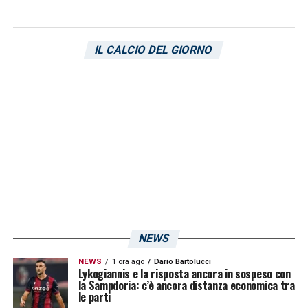
POST SOCIAL
– Ecco la grafica postata dal
club blucerchiato per il match contro i
gialloblù.
IL CALCIO DEL GIORNO
LA PLAYLIST DELLE NOSTRE TOP NEWS
NEWS
NEWS
1 ora ago
Dario Bartolucci
Lykogiannis e la risposta ancora in sospeso con
la Sampdoria: c’è ancora distanza economica tra
le parti