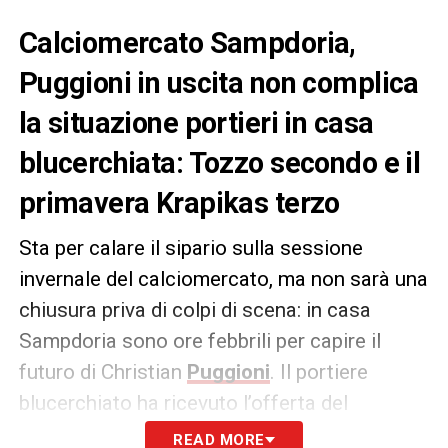
Calciomercato Sampdoria,
Puggioni in uscita non complica
la situazione portieri in casa
blucerchiata: Tozzo secondo e il
primavera Krapikas terzo
Sta per calare il sipario sulla sessione
invernale del calciomercato, ma non sarà una
chiusura priva di colpi di scena: in casa
Sampdoria sono ore febbrili per capire il
futuro di Christian
Puggioni
. Il portiere
blucerchiato ha ricevuto l’offerta del
Benevento e con il suo entourage sta
READ MORE