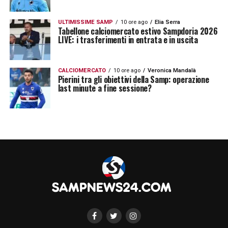
l’occasione di fare il salto di qualità e
un’opportunità di maturazione.
ULTIMISSIME SAMP
10 ore ago
Elia Serra
Tabellone calciomercato estivo Sampdoria 2026
LIVE: i trasferimenti in entrata e in uscita
LA PLAYLIST DELLE NOSTRE TOP NEWS
CALCIOMERCATO
10 ore ago
Veronica Mandalà
Pierini tra gli obiettivi della Samp: operazione
last minute a fine sessione?