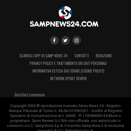
infiammare nuovamente Marassi e ripopolare lo
stadio.
LA PLAYLIST DELLE NOSTRE TOP NEWS
SCARICA L’APP DI SAMP NEWS 24
CONTATTI
REDAZIONE
PRIVACY POLICY E TRATTAMENTO DEI DATI PERSONALI
INFORMATIVA ESTESA SUI COOKIE (COOKIE POLICY)
NETWORK SPORT REVIEW
Gestisci consenso
Copyright 2026 © riproduzione riservata Samp News 24 - Registro
Stampa Tribunale di Torino n. 44 del 07/09/2021 - Iscritto al Registro
Operatori di Comunicazione al n. 26692 - PI 11028660014 Editore e
proprietario: Sport Review S.r.l Sito non ufficiale, non autorizzato o
connesso a U.C. Sampdoria S.p.A. Il marchio Sampdoria è di esclusiva
proprietà di U.C. Sampdoria S.p.A.