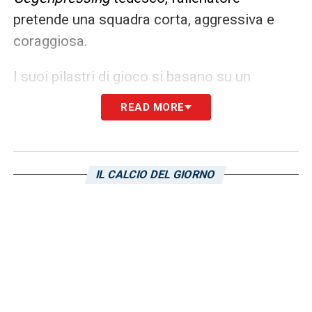
pretende una squadra corta, aggressiva e
coraggiosa.
I suoi pilastri di gioco si basano su un
recupero immediato del pallone entro
READ MORE
pochissimi secondi dalla perdita del
possesso, una linea difensiva molto alta per
togliere aria alle giocate avversarie e
IL CALCIO DEL GIORNO
verticalizzazioni fulminee. Per lui, la fase
difensiva non è un momento di attesa, bensì
la prima vera azione d’attacco.
Cosa potrebbe dare Lijnders alla
rinascita della Sampdoria