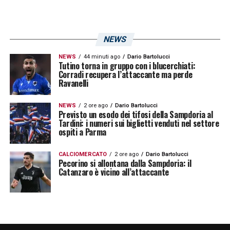
L’approdo a Bogliasco di un profilo
internazionale di questo livello garantirebbe
una vera e propria scossa culturale. Ma cosa
NEWS
potrebbe dare
Pepijn Lijnders
alla
NEWS
44 minuti ago
Dario Bartolucci
Tutino torna in gruppo con i blucerchiati:
Sampdoria
?
Corradi recupera l’attaccante ma perde
Ravanelli
Mentalità europea:
porterebbe una cultura del
NEWS
2 ore ago
Dario Bartolucci
lavoro e una mentalità vincente ereditata dai
Previsto un esodo dei tifosi della Sampdoria al
massimi palcoscenici della Premier League e della
Tardini: i numeri sui biglietti venduti nel settore
ospiti a Parma
Champions League;
valorizzazione dei giovani:
Perfetto per le linee
CALCIOMERCATO
2 ore ago
Dario Bartolucci
Pecorino si allontana dalla Sampdoria: il
guida societarie, ha storicamente dimostrato una
Catanzaro è vicino all’attaccante
grandissima abilità nel lanciare e far esplodere i
talenti dei settori giovanili;
entusiasmo per la tifoseria:
Un calcio così
offensivo, spettacolare e votato all’attacco
continuo rappresenta la ricetta ideale per