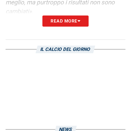
meglio, ma purtroppo i risultati non sono
cambiati».
READ MORE
RADRIZZANI
–
«Radrizzani ha preso le
distanze dal progetto senza motivarlo. Ha
lasciato le sue risorse in Gestio Capital di
IL CALCIO DEL GIORNO
Manfredi, ma non si sta interessando al
progetto Sampdoria. Il presidente è Lanna,
ma è ovvio che Manfredi ha preso in mano la
situazione. Dopo l’omologa andava fatta
chiarezza su ruoli e competenze, non è stato
fatto».
INVESTITORI
–
«Di concreto allo stato
attuale non c’è nulla. A parte qualche piccolo
NEWS