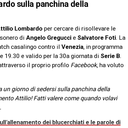
rdo sulla panchina della
ttilio Lombardo
per cercare di risollevare le
esonero di
Angelo Gregucci
e
Salvatore Foti
. La
ch casalingo contro il
Venezia
, in programma
le 19.30 e valido per la 30a giornata di
Serie B
.
 attraverso il proprio profilo
Facebook
, ha voluto
 un giorno di sedersi sulla panchina della
ento Attilio! Fatti valere come quando volavi
.
ll’allenamento dei blucerchiati e le parole di