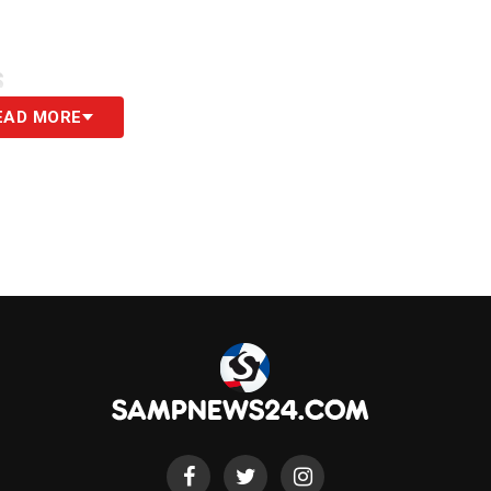
S
EAD MORE