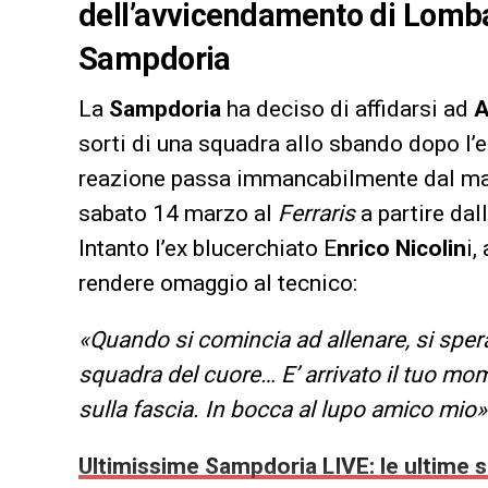
dell’avvicendamento di Lomba
Sampdoria
La
Sampdoria
ha deciso di affidarsi ad
A
sorti di una squadra allo sbando dopo l’
reazione passa immancabilmente dal mat
sabato 14 marzo al
Ferraris
a partire dal
Intanto l’ex blucerchiato E
nrico Nicolin
i,
rendere omaggio al tecnico:
«Quando si comincia ad allenare, si spera
squadra del cuore… E’ arrivato il tuo mom
sulla fascia. In bocca al lupo amico mio»
Ultimissime Sampdoria LIVE: le ultime su