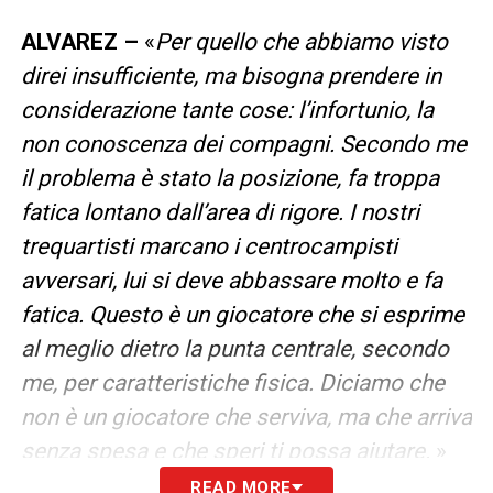
ALVAREZ –
«
Per quello che abbiamo visto
direi insufficiente, ma bisogna prendere in
considerazione tante cose: l’infortunio, la
non conoscenza dei compagni. Secondo me
il problema è stato la posizione, fa troppa
fatica lontano dall’area di rigore. I nostri
trequartisti marcano i centrocampisti
avversari, lui si deve abbassare molto e fa
fatica. Questo è un giocatore che si esprime
al meglio dietro la punta centrale, secondo
me, per caratteristiche fisica. Diciamo che
non è un giocatore che serviva, ma che arriva
senza spesa e che speri ti possa aiutare.
»
READ MORE