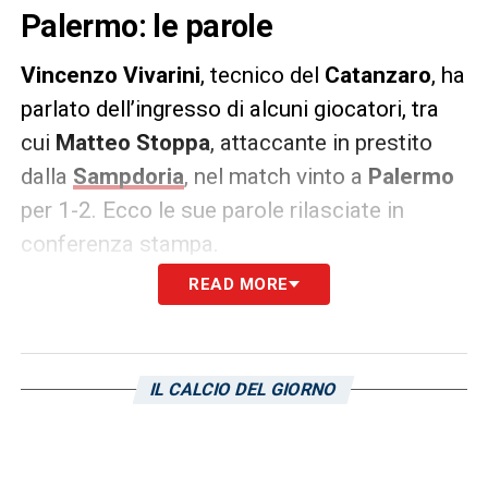
Palermo: le parole
Vincenzo Vivarini
, tecnico del
Catanzaro
, ha
parlato dell’ingresso di alcuni giocatori, tra
cui
Matteo Stoppa
, attaccante in prestito
dalla
Sampdoria
, nel match vinto a
Palermo
per 1-2. Ecco le sue parole rilasciate in
conferenza stampa.
READ MORE
DICHIARAZIONI –
«Katseris e Vandeputte
mi hanno chiesto il cambio per crampi,
stessa cosa Ghion. Gli attaccanti erano
IL CALCIO DEL GIORNO
stremati, quasi tutti i cambi erano obbligati e
volutamente conservativi per cercare di
contenere un po’ di più la spinta del