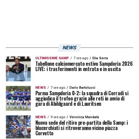
avversaria nel tentativo di portarsi di nuovo
in pareggio
12′ Tiro Prelec
– Giordano si inserisce dalla
sinistra e serve Prelec, il tiro dell’attaccante
è debole e Radano para senza problemi
NEWS
ULTIMISSIME SAMP
7 ore ago
Elia Serra
21′ Gol annullato a Prelec
– Si alza in tempo
Tabellone calciomercato estivo Sampdoria 2026
LIVE: i trasferimenti in entrata e in uscita
la difesa dell’Ascoli lasciando in fuorigioco
l’attaccante della Sampdoria
NEWS
7 ore ago
Dario Bartolucci
Parma Sampdoria 0-2: la squadra di Corradi si
27′ Ottima azione di Prelec
– L’attaccante
aggiudica il trofeo grazie alle reti in avvio di
gara di Abildgaard e di Lauritsen
della Sampdoria salta due avversari e serve
Trimboli che casca in area. Il direttore di gara
NEWS
9 ore ago
Veronica Mandalà
Nuova sede del ritiro pre-partita della Samp: i
non ravvisa gli estremi per il calcio di rigore
blucerchiati si ritroveranno vicino piazza
Corvetto