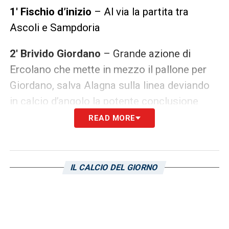
1′ Fischio d’inizio
– Al via la partita tra
Ascoli e Sampdoria
2′ Brivido Giordano
– Grande azione di
Ercolano che mette in mezzo il pallone per
Giordano, salva Alagna sulla linea deviando
in calcio d’angolo la potente conclusione
READ MORE
4′ Gol Prelec
– Sugli sviluppi del calcio
d’angolo, colpo di testa micidiale di Nik
Prelec che porta in vantaggio la Sampdoria
IL CALCIO DEL GIORNO
9′ Terzo corner consecutivo
– Ascoli in
pressing sulla Sampdoria. Per ben tre volte la
difesa blucerchiata disinnesca la squadra