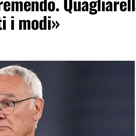
remendo. Quagliarell
ti i modi»