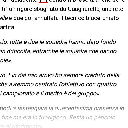
” un rigore sbagliato da Quagliarella, una rete
lle
e due gol annullati. Il tecnico blucerchiato
rtita.
do, tutte e due le squadre hanno dato fondo
con difficoltà, entrambe le squadre che hanno
ole».
o. Fin dal mio arrivo ho sempre creduto nella
he avremmo centrato l’obiettivo con quattro
l campionato e il merito è del gruppo».
i modi a festeggiare la duecentesima presenza in
la fine ma era in fuorigioco. Resta un pericolo
to di riferimento».