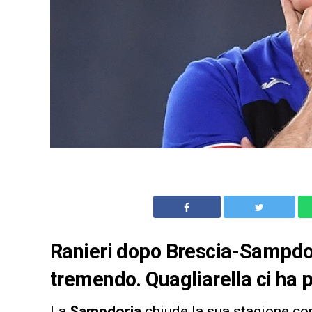
Ranieri dopo Brescia-Sampdor
tremendo. Quagliarella ci ha p
La
Sampdoria
chiude la sua stagione co