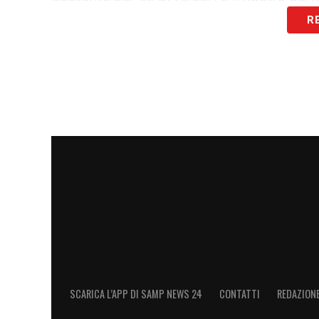
R
LA PLAYLIST DELLE NOSTRE TOP NEW
SCARICA L’APP DI SAMP NEWS 24
CONTATTI
REDAZION