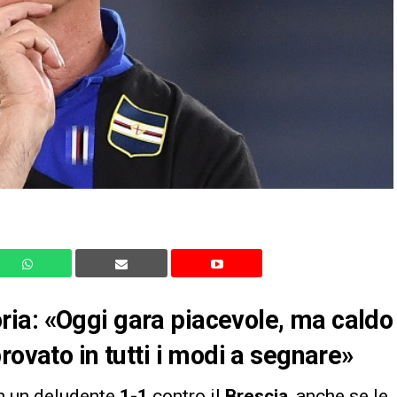
ia: «Oggi gara piacevole, ma caldo
rovato in tutti i modi a segnare»
n un deludente
1-1
contro il
Brescia
, anche se le