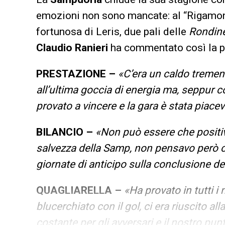
emozioni non sono mancate: al “Rigamonti
fortunosa di Leris, due pali delle
Rondine
Claudio Ranieri
ha commentato così la pa
PRESTAZIONE –
«C’era un caldo tremen
all’ultima goccia di energia ma, seppur 
provato a vincere e la gara è stata piacev
BILANCIO –
«Non può essere che positiv
salvezza della Samp, non pensavo però c
giornate di anticipo sulla conclusione de
QUAGLIARELLA –
«Ha provato in tutti 
blucerchiato con il gol, ci era riuscito al
costante per gli avversari e il nostro pun