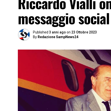
Riccardo Vialli o
messaggio social
Published
3 anni ago
on
23 Ottobre 2023
By
Redazione SampNews24