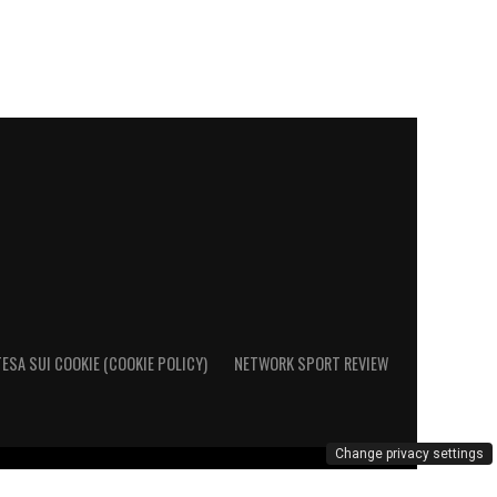
ESA SUI COOKIE (COOKIE POLICY)
NETWORK SPORT REVIEW
Change privacy settings
al Registro Operatori di Comunicazione al n. 26692 - PI