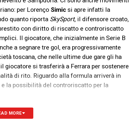
Benevento e Sampdoria. Ci sono anche movimenti
oriano: per Lorenço
Simic
si apre infatti la
ndo quanto riporta
SkySport
, il difensore croato,
 prestito con diritto di riscatto e controriscatto
plici. Il giocatore, che inizialmente in Serie B
nche a segnare tre gol, era progressivamente
ietà toscana, che nelle ultime due gare gli ha
l giocatore si trasferirà a Ferrara per sostenere
lità di rito. Riguardo alla formula arriverà in
 e la possibilità del controriscatto per la
S
EAD MORE