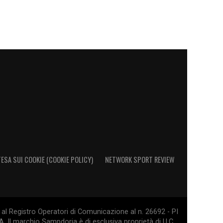
ESA SUI COOKIE (COOKIE POLICY)
NETWORK SPORT REVIEW
al Registro Operatori di Comunicazione al n. 26692 - PI
. Il marchio Sampdoria è di esclusiva proprietà di U.C.