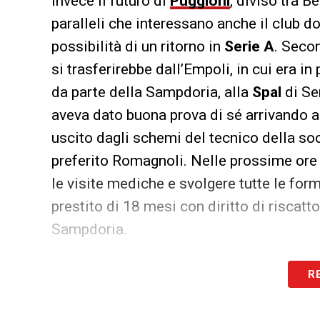
invece il futuro di
Puggioni
, diviso tra 
paralleli che interessano anche il club d
possibilità di un ritorno in
Serie A
. Seco
si trasferirebbe dall’Empoli, in cui era in
da parte della Sampdoria, alla
Spal
di Sem
aveva dato buona prova di sé arrivando a
uscito dagli schemi del tecnico della soc
preferito Romagnoli. Nelle prossime ore i
le visite mediche e svolgere tutte le forma
prestito di 18 mesi con diritto di riscatto
Sampdoria.
LA PLAYLIST DELLE NOSTRE TOP NEW
R