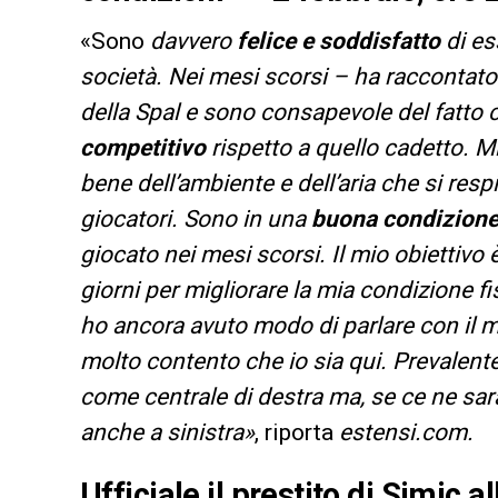
«Sono
davvero
felice e soddisfatto
di es
società. Nei mesi scorsi – ha raccontato 
della Spal e sono consapevole del fatto 
competitivo
rispetto a quello cadetto. M
bene dell’ambiente e dell’aria che si resp
giocatori. Sono in una
buona condizion
giocato nei mesi scorsi. Il mio obiettiv
giorni per migliorare la mia condizione f
ho ancora avuto modo di parlare con il m
molto contento che io sia qui. Prevalent
come centrale di destra ma, se ce ne sar
anche a sinistra»
, riporta
estensi.com.
Ufficiale il prestito di Simic a