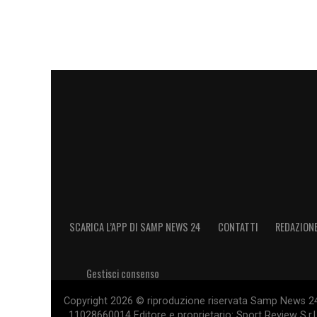
SCARICA L’APP DI SAMP NEWS 24
CONTATTI
REDAZION
Gestisci consenso
Copyright 2026 © riproduzione riservata Samp News 24 -
11028660014 Editore e proprietario: Sport Review S.r.l