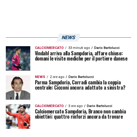
NEWS
CALCIOMERCATO
33 minuti ago
Dario Bartolucci
Vindahl arriva alla Sampdoria, affare chiuso:
domani le visite mediche per il portiere danese
NEWS
2 ore ago
Dario Bartolucci
Parma Sampdoria, Corradi cambia la coppia
centrale: Cicconi ancora adattato a sinistra?
CALCIOMERCATO
3 ore ago
Dario Bartolucci
Calciomercato Sampdoria, Branco non cambia
obiettivi: quattro rinforzi ancora da trovare