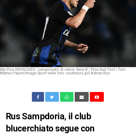
Mp Pisa 09/05/2025 - campionato di calcio Serie B / Pisa-Sud Tirol / foto
Matteo Papini/Image Sport nella foto: esultanza gol Adrian Rus
Rus Sampdoria, il club
blucerchiato segue con