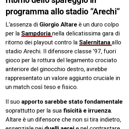
ritorno dello spareggio in
programma allo stadio “Arechi”
L’assenza di
Giorgio Altare
è un duro colpo
per la
Sampdoria
nella delicatissima gara di
ritorno dei playout contro la
Salernitana
allo
stadio Arechi. Il difensore classe ’97, fuori
gioco per la rottura del legamento crociato
anteriore del ginocchio destro, avrebbe
rappresentato un valore aggiunto cruciale in
un match così teso e fisico.
Il suo
apporto sarebbe stato fondamentale
soprattutto per la sua
fisicità e irruenza
.
Altare è un difensore che non si tira indietro,
essenziale nei
duelli aerei
e nel contrastare