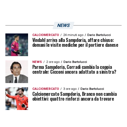
NEWS
CALCIOMERCATO
24 minuti ago
Dario Bartolucci
Vindahl arriva alla Sampdoria, affare chiuso:
domani le visite mediche per il portiere danese
NEWS
2 ore ago
Dario Bartolucci
Parma Sampdoria, Corradi cambia la coppia
centrale: Cicconi ancora adattato a sinistra?
CALCIOMERCATO
3 ore ago
Dario Bartolucci
Calciomercato Sampdoria, Branco non cambia
obiettivi: quattro rinforzi ancora da trovare