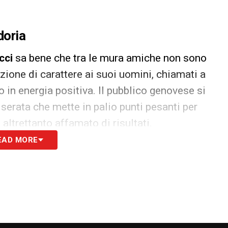
doria
cci
sa bene che tra le mura amiche non sono
zione di carattere ai suoi uomini, chiamati a
o in energia positiva. Il pubblico genovese si
 serata che mette in palio punti pesanti per
i
altrettanto affamato di risultati.
EAD MORE