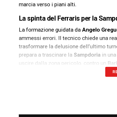
marcia verso i piani alti.
La spinta del Ferraris per la Samp
La formazione guidata da
Angelo Gregu
ammessi errori. Il tecnico chiede una rea
trasformare la delusione dell’ultimo turn
prepara a trascinare la
Sampdoria
in una
uscire dalla zona pericolo, contro un
Bar
R