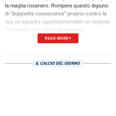
la maglia rosanero. Rompere questo digiuno
di “doppiette consecutive” proprio contro la
sua ex squadra rappresenterebbe un segnale
fortissimo per tutto il campionato.
READ MORE
LEGGI ANCHE:
Nicolini: «C’è aria di
rinnovamento nello spogliatoio! Gregucci è
bravo in questo e sui nuovi giocatori…»
IL CALCIO DEL GIORNO
LA PLAYLIST DELLE NOSTRE TOP NEWS