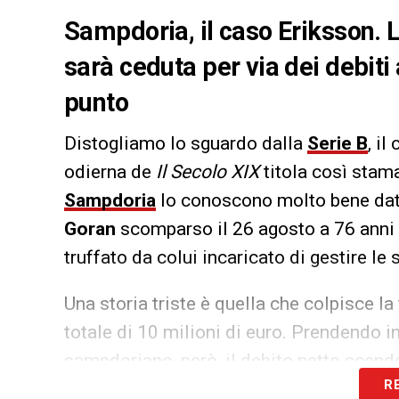
Sampdoria, il caso Eriksson. L
sarà ceduta per via dei debiti 
punto
Distogliamo lo sguardo dalla
Serie B
, il
odierna de
Il Secolo XIX
titola così staman
Sampdoria
lo conoscono molto bene dato
Goran
scomparso il 26 agosto a 76 anni 
truffato da colui incaricato di gestire le 
Una storia triste è quella che colpisce la 
totale di 10 milioni di euro. Prendendo i
sampdoriano, però, il debito netto scende
R
mettere in vendita la sua villa, valutata 2