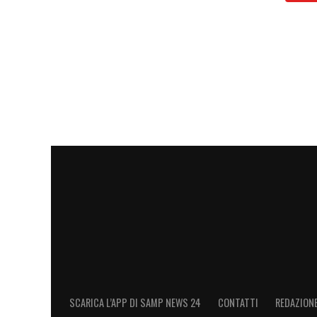
proprio grazie a tale cessione.
LA PLAYLIST DELLE NOSTRE TOP NEW
SCARICA L’APP DI SAMP NEWS 24
CONTATTI
REDAZION