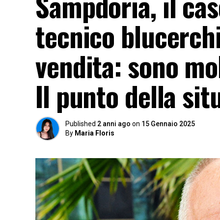
Sampdoria, il caso
tecnico blucerchi
vendita: sono mol
Il punto della sit
Published
2 anni ago
on
15 Gennaio 2025
By
Maria Floris