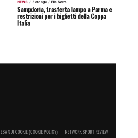
NEWS
3 ore ago
Elia Serra
Sampdoria, trasferta lampo a Parma e
restrizioni per i biglietti della Coppa
Italia
ESA SUI COOKIE (COOKIE POLICY)
NETWORK SPORT REVIEW