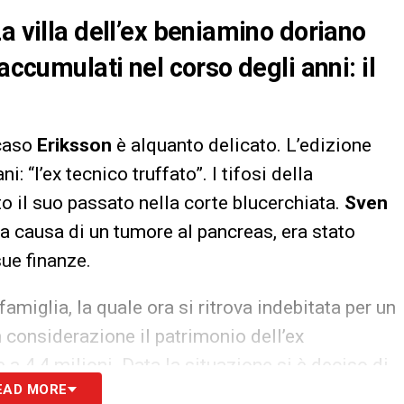
a villa dell’ex beniamino doriano
accumulati nel corso degli anni: il
 caso
Eriksson
è alquanto delicato. L’edizione
i: “l’ex tecnico truffato”. I tifosi della
 il suo passato nella corte blucerchiata.
Sven
a causa di un tumore al pancreas, era stato
sue finanze.
famiglia, la quale ora si ritrova indebitata per un
n considerazione il patrimonio dell’ex
 a 4,4 milioni. Data la situazione si è deciso di
EAD MORE
 milioni. I figli contano di pagare metà dei debiti