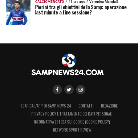
CALCIOMERCATO
11 ore ago
Veronica Mandalà
Pierini tra gli obiettivi della Samp: operazione
last minute a fine sessione?
SCARICA L’APP DI SAMP NEWS 24
CONTATTI
REDAZIONE
PRIVACY POLICY E TRATTAMENTO DEI DATI PERSONALI
INFORMATIVA ESTESA SUI COOKIE (COOKIE POLICY)
NETWORK SPORT REVIEW