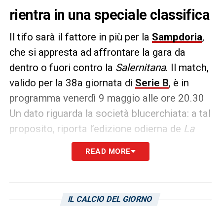
rientra in una speciale classifica
Il tifo sarà il fattore in più per la
Sampdoria
,
che si appresta ad affrontare la gara da
dentro o fuori contro la
Salernitana
. Il match,
valido per la 38a giornata di
Serie B
, è in
programma venerdì 9 maggio alle ore 20.30
Un dato riguarda la società blucerchiata: a tal
proposito, riporta l’edizione odierna de
La
Repubblica
, è decima a 2502 punti in 66
READ MORE
partecipazioni, dietro Bologna (2998) e
Torino (3077), tallonata dall’Atalanta (2464),
considerati anche i risultati sommati delle
IL CALCIO DEL GIORNO
discontinue e rifondate (ad esempio
Fiorentina e Napoli).