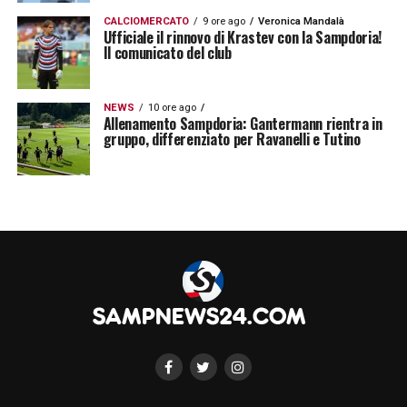
CALCIOMERCATO
9 ore ago
Veronica Mandalà
Ufficiale il rinnovo di Krastev con la Sampdoria!
Il comunicato del club
NEWS
10 ore ago
Allenamento Sampdoria: Gantermann rientra in
gruppo, differenziato per Ravanelli e Tutino