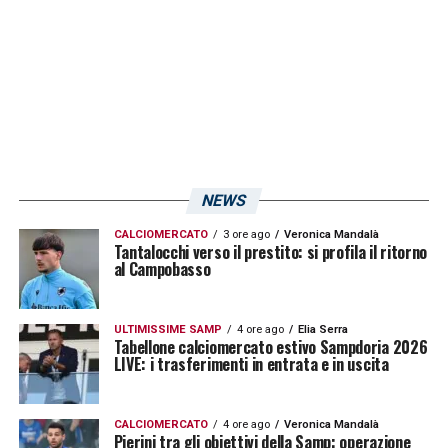
scadenza di contratto e a fine prestito, il che
rende la situazione più complicata. Tra
questi spicca Alessio Cragno, arrivato a
gennaio e diventato punto di riferimento per
il comparto difensivo blucerchiato.
L’estremo difensore ha firmato un contratto
NEWS
di sei mesi e, riporta
Calciomercato.com
, il
futuro dipende da come si evolverà la
CALCIOMERCATO
3 ore ago
Veronica Mandalà
Tantalocchi verso il prestito: si profila il ritorno
situazione blucerchiata.
al Campobasso
LA PLAYLIST DELLE NOSTRE TOP NEWS
ULTIMISSIME SAMP
4 ore ago
Elia Serra
Tabellone calciomercato estivo Sampdoria 2026
LIVE: i trasferimenti in entrata e in uscita
CALCIOMERCATO
4 ore ago
Veronica Mandalà
Pierini tra gli obiettivi della Samp: operazione