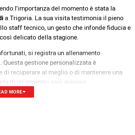
tendo l’importanza del momento è stata la
di
a Trigoria. La sua visita testimonia il pieno
llo staff tecnico, un gesto che infonde fiducia e
così delicato della stagione.
nfortunati, si registra un allenamento
o
. Questa gestione personalizzata è
e di recuperare al meglio o di mantenere una
ista di un impegno così gravoso.
EAD MORE
oria è consapevole che dovrà tirare fuori il
. L’atmosfera è carica di tensione ma anche di
i puntati sulla gara di domenica, che deciderà la