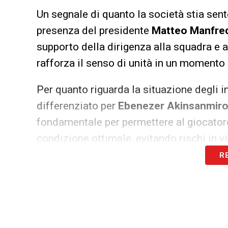
Un segnale di quanto la società stia sen
presenza del presidente
Matteo Manfre
supporto della dirigenza alla squadra e a
rafforza il senso di unità in un momento 
Per quanto riguarda la situazione degli i
differenziato per
Ebenezer Akinsanmir
fondamentale per permettere al giocator
condizione ottimale, evitando rischi in v
R
La posta in gioco è altissima, e la Sampd
meglio di sé per conquistare la salvezza
grande concentrazione, con tutti gli occh
permanenza in Serie B.