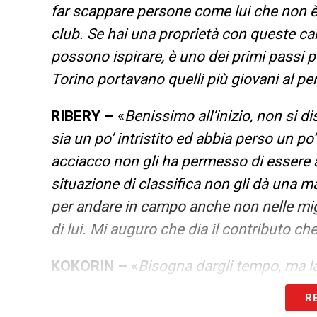
far scappare persone come lui che non è 
club. Se hai una proprietà con queste car
possono ispirare, è uno dei primi passi p
Torino portavano quelli più giovani al p
RIBERY –
«
Benissimo all’inizio, non si d
sia un po’ intristito ed abbia perso un p
acciacco non gli ha permesso di essere a
situazione di classifica non gli dà una 
per andare in campo anche non nelle mig
di lui. Mi auguro che dia il contributo c
KOKORIN –
«
Bisogna dargli tempo, ma l
investimento, ma mi rendo conto che trova
R
squadra non costituisce un patrimonio di 