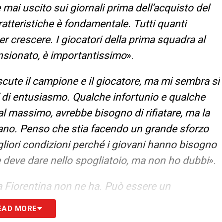
mai uscito sui giornali prima dell’acquisto del
atteristiche è fondamentale. Tutti quanti
er crescere. I giocatori della prima squadra al
ensionato, è importantissimo
».
iscute il campione e il giocatore, ma mi sembra si
o’ di entusiasmo. Qualche infortunio e qualche
l massimo, avrebbe bisogno di rifiatare, ma la
mano. Penso che stia facendo un grande sforzo
liori condizioni perché i giovani hanno bisogno
he deve dare nello spogliatoio, ma non ho dubbi
».
a Fiorentina non ne ha. Può essere un
re giocatori pronti sul mercato è difficile. La
EAD MORE
serenità per chi arriva, credo si sia deciso per