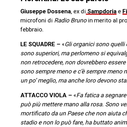
Giuseppe Dossena
, ex di
Sampdoria
e
F
microfoni di
Radio Bruno
in merito al p
febbraio.
LE SQUADRE –
«
Gli organici sono quelli
sono superiori, ma perlomeno si equivalg
non retrocedere, non dovrebbero essere in
sono sempre meno e c’è sempre meno mar
un po’ meglio, ma anche loro devono star
ATTACCO VIOLA –
«
Fa fatica a segnare
può più mettere mano alla rosa. Sono 
mortificato da un Paese che non aiuta chi
stadio e non lo può fare, ha buttato ani