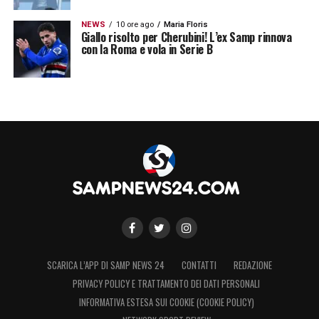
NEWS
10 ore ago
Maria Floris
Giallo risolto per Cherubini! L’ex Samp rinnova
con la Roma e vola in Serie B
SCARICA L’APP DI SAMP NEWS 24
CONTATTI
REDAZIONE
PRIVACY POLICY E TRATTAMENTO DEI DATI PERSONALI
INFORMATIVA ESTESA SUI COOKIE (COOKIE POLICY)