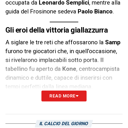
occupata da
Leonardo Semplici
, mentre alla
guida del Frosinone sedeva
Paolo Bianco
.
Gli eroi della vittoria giallazzurra
A siglare le tre reti che affossarono la
Samp
furono tre giocatori che, in quell’occasione,
si rivelarono implacabili sotto porta. Il
tabellino fu aperto da
Kone
, centrocampista
dinamico e duttile, capace di inserirsi con
tempi perfetti dalla linea mediana.
READ MORE
A raddoppiare fu
Monterisi
, difensore solido
e roccioso, dimostrando una sorprendente
vena realizzativa. Infine, a chiudere
IL CALCIO DEL GIORNO
definitivamente i giochi e a fissare il