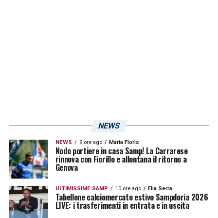
punteggio sul 0-3 fu
Ghedjemis
, attaccante
che aveva saputo sfruttare al meglio le
occasioni create dai compagni.
Per la
Sampdoria
si prospetta dunque una
vera e propria missione rivincita. Il
Doria
dovrà fare tesoro degli errori del passato per
affrontare al meglio il
Frosinone
, formazione
NEWS
notoriamente difficile da superare.
NEWS
9 ore ago
Maria Floris
Nodo portiere in casa Samp! La Carrarese
rinnova con Fiorillo e allontana il ritorno a
LA PLAYLIST DELLE NOSTRE TOP NEWS
Genova
ULTIMISSIME SAMP
10 ore ago
Elia Serra
Tabellone calciomercato estivo Sampdoria 2026
LIVE: i trasferimenti in entrata e in uscita