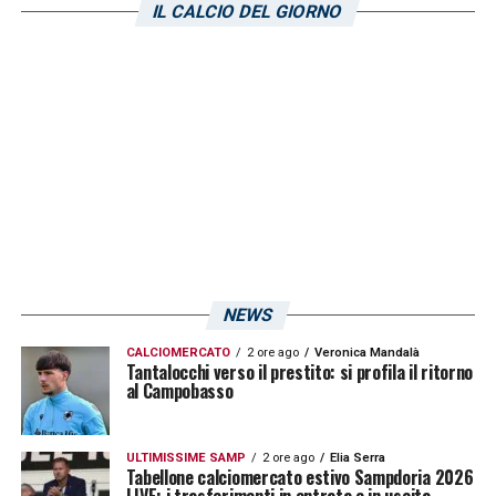
IL CALCIO DEL GIORNO
panchina. Ma quale sarà il futuro del classe
1991? Stando all’edizione odierna de
Il
Secolo XIX
, non sembrerebbe certa la
permanenza dell’attaccante in blucerchiato, il
cui contratto scade a giugno.
LA PLAYLIST DELLE NOSTRE TOP NEWS
NEWS
CALCIOMERCATO
2 ore ago
Veronica Mandalà
Tantalocchi verso il prestito: si profila il ritorno
al Campobasso
ULTIMISSIME SAMP
2 ore ago
Elia Serra
Tabellone calciomercato estivo Sampdoria 2026