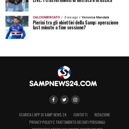
LIVE: i trasferimenti in entrata e in uscita
CALCIOMERCATO
3 ore ago
Veronica Mandalà
Pierini tra gli obiettivi della Samp: operazione
last minute a fine sessione?
SCARICA L’APP DI SAMP NEWS 24
CONTATTI
REDAZIONE
PRIVACY POLICY E TRATTAMENTO DEI DATI PERSONALI