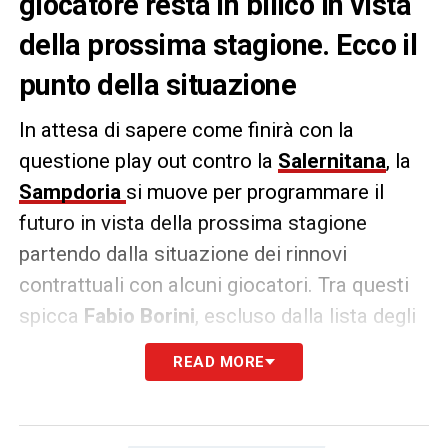
giocatore resta in bilico in vista
della prossima stagione. Ecco il
punto della situazione
In attesa di sapere come finirà con la
questione play out contro la
Salernitana
, la
Sampdoria
si muove per programmare il
futuro in vista della prossima stagione
partendo dalla situazione dei rinnovi
contrattuali con alcuni giocatori. Tra questi
spicca
Fabio Borini
, escluso dalla lista degli
arruolabili dalla precedente direzione tecnica
READ MORE
che ha messo piede a Genova, quindi ai
margini del progetto fino al reintegro
avvenuto con l’ingresso di Alberico Evani in