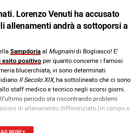
ati. Lorenzo Venuti ha accusato
ali allenamenti andrà a sottoporsi a
ella
Sampdoria
al
Mugnaini
di Bogliasco! E’
i esito positivo
per quanto concerne i famosi
meria blucerchiata, vi sono determinati
tidiano
Il Secolo XIX
, ha sottolineato che ci sono
allo staff medico e tecnico negli scorsi giorni.
nell’ultimo periodo sta riscontrando problemi
sessioni di allenamento differenziato (in campo e
EAD MORE