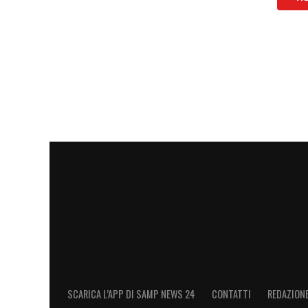
LA PLAYLIST DELLE NOSTRE TOP NEW
SCARICA L’APP DI SAMP NEWS 24
CONTATTI
REDAZION