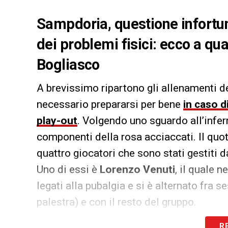
Sampdoria, questione infortun
dei problemi fisici: ecco a qu
Bogliasco
A brevissimo ripartono gli allenamenti d
necessario prepararsi per bene
in caso d
play-out
. Volgendo uno sguardo all’infer
componenti della rosa acciaccati. Il quo
quattro giocatori che sono stati gestiti d
Uno di essi è
Lorenzo Venuti
, il quale 
legati alla pubalgia e si è alternato fra 
palestra) e con il resto del gruppo.
R