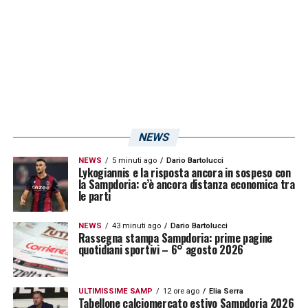
tecnico della Juventus prossima sfidante del
Doria: l’allenatore livornese, infatti, ha voluto
monitorare i blucerchiati inviando, come
riferisce
Sky Sport
, il suo braccio destro
Roberto
Bosco
a
visionare
la prestazione di
Quagliarella e compagni nella
stracittadina
NEWS
genovese. Un sintomo i grande rispetto e, se
NEWS
5 minuti ago
Dario Bartolucci
si vuole, di un briciolo di
timore
, nei confronti
Lykogiannis e la risposta ancora in sospeso con
la Sampdoria: c’è ancora distanza economica tra
di un avversario che soprattutto fra le mura
le parti
amiche ha dimostrato di poter dare filo da
NEWS
43 minuti ago
Dario Bartolucci
torcere a tutti. La Samp arriverà infatti alla
Rassegna stampa Sampdoria: prime pagine
quotidiani sportivi – 6° agosto 2026
sfida contro i bianconeri con grande
entusiasmo, e mai come quest’anno la
ULTIMISSIME SAMP
12 ore ago
Elia Serra
partita che la opporrà ai campioni d’Italia
Tabellone calciomercato estivo Sampdoria 2026