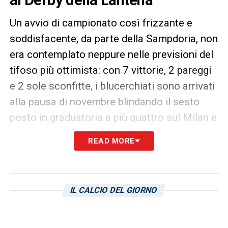
Un avvio di campionato così frizzante e
soddisfacente, da parte della Sampdoria, non
era contemplato neppure nelle previsioni del
tifoso più ottimista: con 7 vittorie, 2 pareggi
e 2 sole sconfitte, i blucerchiati sono arrivati
alla pausa di novembre blindando il sesto
posto in graduatoria a più quattro sul Milan e
con la partita contro la Roma da recuperare.
READ MORE
Numeri da capogiro, ai quali si aggiunge la
vittoria nel derby
di sabato sera, che
proiettano di diritto la squadra di Giampaolo
IL CALCIO DEL GIORNO
fra le pretendenti ad un posto in Europa. Sa
bene quanto possa essere pericolosa la
Sampdoria anche Massimiliano
Allegri
,