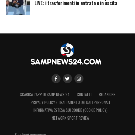
LIVE: i trasferimenti in entrata e in uscita
potrebbe riservare gradite sorprese al
pubblico di casa, che vorrà spingere i propri
beniamini ad un’ulteriore impresa per
continuare a sognare un piazzamento
europeo.
LA PLAYLIST DELLE NOSTRE TOP NEWS
SCARICA L’APP DI SAMP NEWS 24
CONTATTI
REDAZIONE
PRIVACY POLICY E TRATTAMENTO DEI DATI PERSONALI
INFORMATIVA ESTESA SUI COOKIE (COOKIE POLICY)
NETWORK SPORT REVIEW
Gestisci consenso