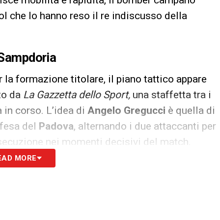
tisce mobilità e rapidità, il bomber campano
ol che lo hanno reso il re indiscusso della
a Sampdoria
la formazione titolare, il piano tattico appare
to da
La Gazzetta dello Sport,
una staffetta tra i
 in corso. L’idea di
Angelo Gregucci
è quella di
ifesa del
Padova
, alternando i due attaccanti per
esecuzione nei momenti decisivi del match.
EAD MORE
S