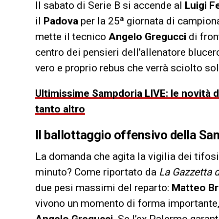
Il sabato di Serie B si accende al
Luigi F
il
Padova
per la 25ª giornata di campiona
mette il tecnico
Angelo Gregucci
di fron
centro dei pensieri dell’allenatore blucer
vero e proprio rebus che verrà sciolto sol
Ultimissime Sampdoria LIVE: le novità di
tanto altro
Il ballottaggio offensivo della S
La domanda che agita la vigilia dei tifosi
minuto? Come riportato da
La Gazzetta d
due pesi massimi del reparto:
Matteo Br
vivono un momento di forma importante, 