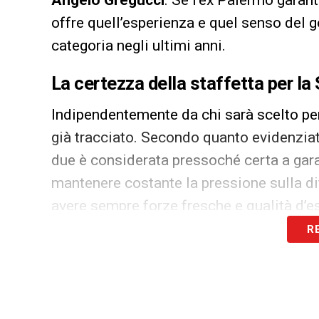
Angelo Gregucci
. Se l’ex Palermo garan
offre quell’esperienza e quel senso del g
categoria negli ultimi anni.
La certezza della staffetta per l
Indipendentemente da chi sarà scelto per 
già tracciato. Secondo quanto evidenzia
due è considerata pressoché certa a gara
mantenere costante la pressione sulla d
avere sempre forze fresche e qualità d’
R
LA PLAYLIST DELLE NOSTRE TOP NEW