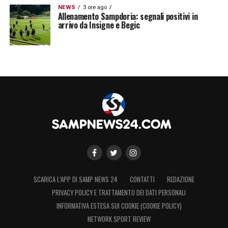
NEWS
3 ore ago
Allenamento Sampdoria: segnali positivi in
arrivo da Insigne e Begic
LA PLAYLIST DELLE NOSTRE TOP NEWS
SCARICA L’APP DI SAMP NEWS 24
CONTATTI
REDAZIONE
PRIVACY POLICY E TRATTAMENTO DEI DATI PERSONALI
INFORMATIVA ESTESA SUI COOKIE (COOKIE POLICY)
NETWORK SPORT REVIEW