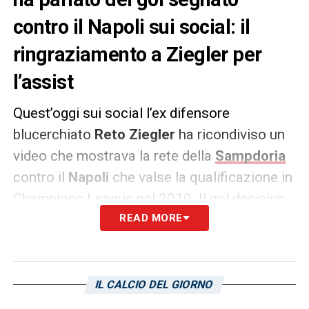
contro il Napoli sui social: il
ringraziamento a Ziegler per
l’assist
Quest’oggi sui social l’ex difensore
blucerchiato
Reto Ziegler
ha ricondiviso un
video che mostrava la rete della
Sampdoria
contro il
Napoli
che valse la qualificazione in
Champions League nel 2010. Il gol decisivo
nasceva infatti dai piedi dello svizzero che,
READ MORE
come da tradizione della sua terra, servì un
vero e proprio cioccolatino sulla testa del
numero 10 che ha insaccato il pallone alle
IL CALCIO DEL GIORNO
spalle del portiere partenopeo. Il