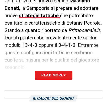
Con l’arrivo del nuovo tecnico
Massimo
Donati
, la Sampdoria si prepara ad adottare
nuove
strategie tattiche
che potrebbero
esaltare le caratteristiche di Estanis Pedrola.
Stando a quanto riportato da
Primocanale.it
,
Donati punterebbe prevalentemente su due
moduli: il
3-4-3
oppure il
3-4-1-2
. Entrambe
queste configurazioni tattiche sembrano
cucite su misura per le qualità del giocatore
spagnolo.
READ MORE
Nel
3-4-3
, Pedrola troverebbe la sua
posizione ideale come
esterno d’attacco
. In
questo ruolo, avrebbe la libertà di sfruttare la
IL CALCIO DEL GIORNO
sua velocità e la sua abilità nel dribbling per