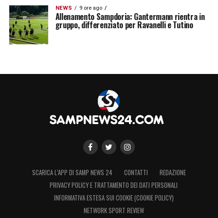
NEWS
9 ore ago
Allenamento Sampdoria: Gantermann rientra in
gruppo, differenziato per Ravanelli e Tutino
SCARICA L’APP DI SAMP NEWS 24
CONTATTI
REDAZIONE
PRIVACY POLICY E TRATTAMENTO DEI DATI PERSONALI
INFORMATIVA ESTESA SUI COOKIE (COOKIE POLICY)
NETWORK SPORT REVIEW