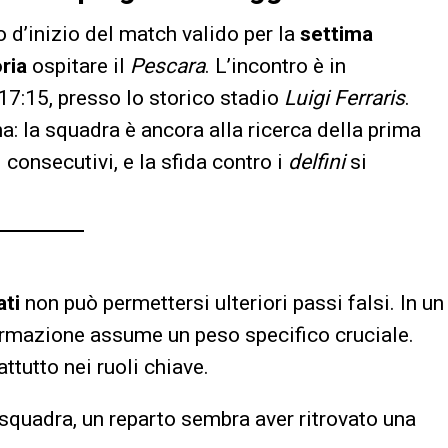
d’inizio del match valido per la
settima
ria
ospitare il
Pescara
. L’incontro è in
17:15, presso lo storico stadio
Luigi Ferraris
.
ma: la squadra è ancora alla ricerca della prima
 consecutivi, e la sfida contro i
delfini
si
ti
non può permettersi ulteriori passi falsi. In un
ormazione assume un peso specifico cruciale.
ttutto nei ruoli chiave.
 squadra, un reparto sembra aver ritrovato una