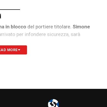
i
a in blocco
del portiere titolare.
Simone
rrivato per infondere sicurezza, sarà
EAD MORE
enza della
buona prova
che Ghidotti ha fornito
n quella partita, il portiere ha dimostrato riflessi
a, guadagnandosi la fiducia totale dello staff
emento di stabilità in una retroguardia che ha
lle prime giornate.
ica per
Donati
. Significa puntare su un giocatore
al reparto difensivo un punto di riferimento