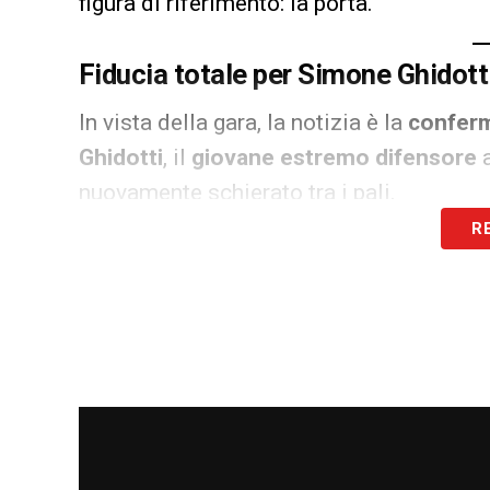
figura di riferimento: la porta.
Fiducia totale per Simone Ghidott
In vista della gara, la notizia è la
conferm
Ghidotti
, il
giovane estremo difensore
a
nuovamente schierato tra i pali.
R
Questa decisione è una diretta consegu
nell’ultima uscita contro il
Catanzaro
. I
pronti e una presenza rassicurante in are
tecnico. La sua performance è stata un el
mostrato alcune incertezze strutturali ne
Affidarsi a
Ghidotti
è una mossa strateg
in un buon momento di forma, garantendo 