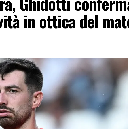
a, Ghidotti conferm
vità in ottica del ma