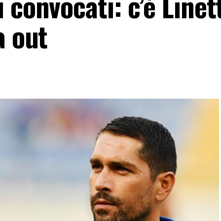
 convocati: c’è Linett
a out