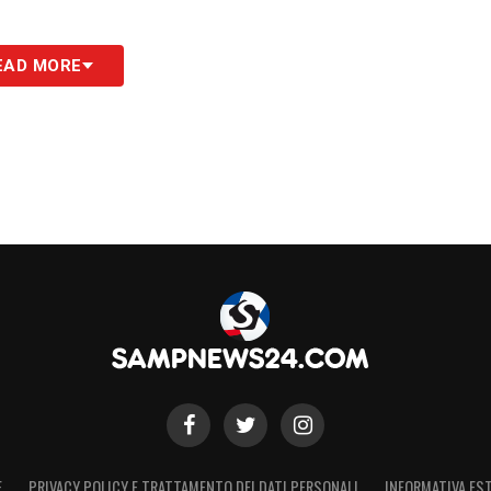
la.
EAD MORE
mplici: Borriello assente a sorpresa,
ardo
Semplici
, che deve rinunciare alla punta di
lo
, infatti, non prenderà parte alla sfida di
un ematoma al polpaccio rimediato
 anche Michel Cremonesi, Filippo Costa, Pa
como Poluzzi. Nessun problema, invece, per
a aveva preso una botta al piede e sembrava
mpleta dei convocati biancazzurri, che vi
E
PRIVACY POLICY E TRATTAMENTO DEI DATI PERSONALI
INFORMATIVA EST