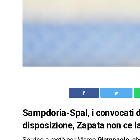
Sampdoria-Spal, i convocati d
disposizione, Zapata non ce la
Sorriso a metà per Marco
Giampaolo
, c