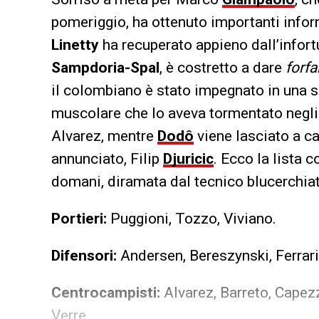
pomeriggio, ha ottenuto importanti inform
Linetty
ha recuperato appieno dall’infort
Sampdoria-Spal
, è costretto a dare
forfa
il colombiano è stato impegnato in una s
muscolare che lo aveva tormentato negli s
Alvarez, mentre
Dodô
viene lasciato a c
annunciato, Filip
Djuricic
. Ecco la lista 
domani, diramata dal tecnico blucerchiato
Portieri:
Puggioni, Tozzo, Viviano.
Difensori:
Andersen, Bereszynski, Ferrari, 
Centrocampisti:
Alvarez, Barreto, Capezzi
Verre.