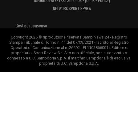
INFORMATIVA ESTESA SUI COOKIE (COOKIE POLICY)
NETWORK SPORT REVIEW
Gestisci consenso
Copyright 2026 © riproduzione riservata Samp News 24 - Registro
Stampa Tribunale di Torino n. 44 del 07/09/2021 - Iscritto al Registro
Operatori di Comunicazione al n. 26692 - PI 11028660014 Editore e
proprietario: Sport Review S.r.l Sito non ufficiale, non autorizzato o
connesso a U.C. Sampdoria S.p.A. Il marchio Sampdoria è di esclusiva
proprietà di U.C. Sampdoria S.p.A.