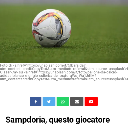
Foto di <a href="https://unsplash.com/it/@baraida?
utm_content=creditCopyText&utm_medium=referral&utm_source=unsplash">
Glaser</a> su <a href="https://unsplash.com/it/foto/pallone-da-calcio-
adidas-bianco-e-grigio-sullerba-del-prato-qWs_Wa1JrKM?
utm_content=creditCopyText&utm_medium=referral&utm_source=unsplash">
Sampdoria, questo giocatore