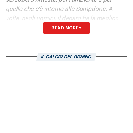
quello che c’è intorno alla Sampdoria. A
volte, negli uomini, il denaro ha la meglio».
READ MORE
SOCIETA’ –
«Ad un certo punto c’era solo la
nostra voglia, di crederci. Poi la società si è
sistemata. Palmieri, il sottoscritto e lo staff
IL CALCIO DEL GIORNO
abbiamo lottato per ripartire in qualsiasi
modo. La società ci sta trattando bene. La
squadra è la più giovane del campionato. I
tifosi non devono aver paura, noi non
molliamo niente».
FORMULA
CAMPIONATO
–
«Noi dobbiamo
fare più punti possibile, ma sappiamo che
faremo i playout. Dobbiamo fare di tutto per