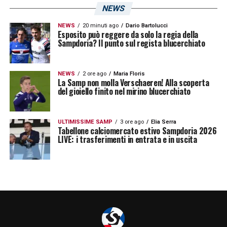
NEWS
restare in Serie A. La formula è durissima:
cinque squadre fanno i playoff e le altre i
NEWS
20 minuti ago
Dario Bartolucci
Esposito può reggere da solo la regia della
Sampdoria? Il punto sul regista blucerchiato
playout. Dovremo vedercela con il Napoli, il
Pomigliano, forse il Sassuolo. La prima
fascia: Inter, Roma, Juventus, hanno un
NEWS
2 ore ago
Maria Floris
La Samp non molla Verschaeren! Alla scoperta
divario tecnico importante. Ma noi ce la
del gioiello finito nel mirino blucerchiato
giochiamo contro tutti. Abbiamo un gruppo
coeso, ci alleniamo a 200 all’ora ma sempre
ULTIMISSIME SAMP
3 ore ago
Elia Serra
Tabellone calciomercato estivo Sampdoria 2026
con il sorriso sulle labbra»
.
LIVE: i trasferimenti in entrata e in uscita
SALVEZZA
–
«Credo ciecamente che ci
salveremo, noi ci crediamo, noi non
molliamo e non ci arrendiamo. Probabile che
ci salveremo all’ultima partita e all’ultimo
minuto, ma noi vogliamo onorare la maglia.