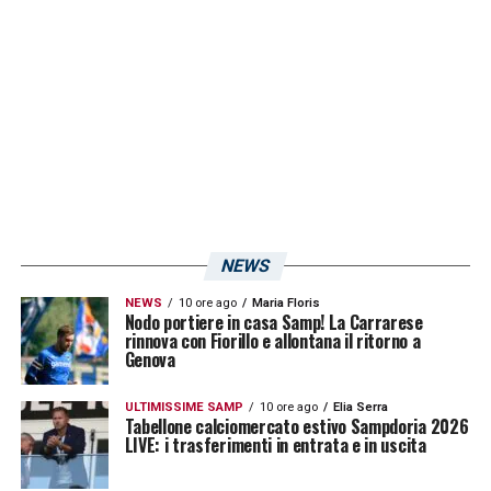
dando una mano a Murru.
Murru 6,5
– Al contrario di Bereszynski
partecipa molto meno alla manovra
offensiva nei primi 45′, con la Samp che
predilige attaccare sulla fascia opposta.
Capito l’andamento del
match
il terzino si
dedica soprattutto alla marcatura di Berardi e
NEWS
Lirola. Quando gli capita di scendere verso
l’area avversaria, però, mette sempre in
NEWS
10 ore ago
Maria Floris
Nodo portiere in casa Samp! La Carrarese
rinnova con Fiorillo e allontana il ritorno a
apprensione la difesa avversaria con ottimi
Genova
traversoni: proprio lui mette l’assist per Praet
in apertura di secondo tempo.
ULTIMISSIME SAMP
10 ore ago
Elia Serra
Tabellone calciomercato estivo Sampdoria 2026
LIVE: i trasferimenti in entrata e in uscita
Praet 7
– Molto cercato dai suoi a inizio