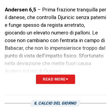
Andersen 6,5
– Prima frazione tranquilla per
il danese, che controlla Djuricic senza patemi
e funge spesso da regista arretrato,
giocando un elevato numero di palloni. Le
cose non cambiano con l’entrata in campo di
Babacar, che non lo impensierisce troppo dal
punto di vista dell’impatto fisico. Sfortunato
nella deviazione che mette fuori causa
Audero sul gol di Duncan.
READ MORE
Colley 6
– Stesso discorso fatto per
Andersen: il Sassuolo in avanti è davvero
poca cosa, lui si limita a controllare le folate
IL CALCIO DEL GIORNO
di Berardi – ben poche, a onor del vero –