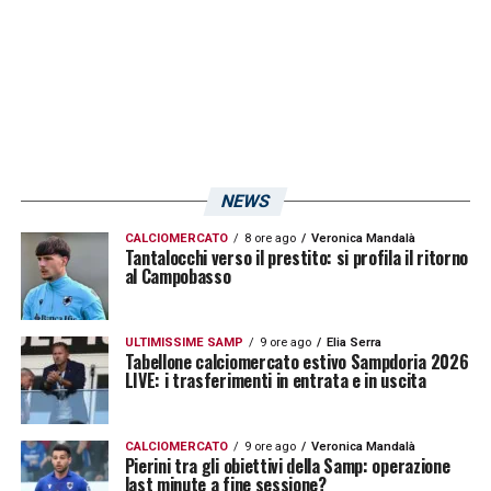
granata a metà giugno, indicativamente tra il
12 e il 19.
LA PLAYLIST DELLE NOSTRE TOP NEWS
NEWS
CALCIOMERCATO
8 ore ago
Veronica Mandalà
Tantalocchi verso il prestito: si profila il ritorno
al Campobasso
ULTIMISSIME SAMP
9 ore ago
Elia Serra
Tabellone calciomercato estivo Sampdoria 2026
LIVE: i trasferimenti in entrata e in uscita
CALCIOMERCATO
9 ore ago
Veronica Mandalà
Pierini tra gli obiettivi della Samp: operazione
last minute a fine sessione?