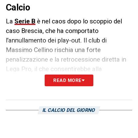
Calcio
La
Serie B
è nel caos dopo lo scoppio del
caso Brescia, che ha comportato
l’annullamento dei play-out. Il club di
Massimo Cellino rischia una forte
penalizzazione e la retrocessione diretta in
Lega Pro, il che consentirebbe alla
Sampdoria
di disputare i play-out contro la
READ MORE
Salernitana.
A tal proposito, riporta
Telenord
, la FIGC
IL CALCIO DEL GIORNO
potrebbe agire senza aspettare l’esito degli
eventuali ricorsi delle rondinelle, quindi
farebbe disputare il playout tra blucerchiati e