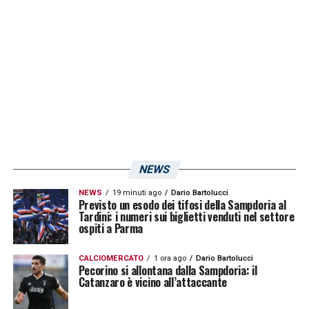
Tuttomercatoweb
è emersa la volontà di
disputare la doppio sfida dopo i due gradi di
giudizio, ovvero il 19 a giugno a Genova e il
24 all’Arechi. Si attendono aggiornamenti nei
prossimi giorni.
LA PLAYLIST DELLE NOSTRE TOP NEWS
NEWS
NEWS
19 minuti ago
Dario Bartolucci
Previsto un esodo dei tifosi della Sampdoria al
Tardini: i numeri sui biglietti venduti nel settore
ospiti a Parma
CALCIOMERCATO
1 ora ago
Dario Bartolucci
Pecorino si allontana dalla Sampdoria: il
Catanzaro è vicino all’attaccante