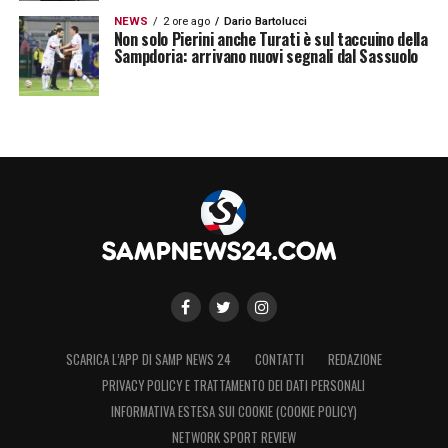
NEWS
2 ore ago
Dario Bartolucci
Non solo Pierini anche Turati è sul taccuino della
Sampdoria: arrivano nuovi segnali dal Sassuolo
SCARICA L’APP DI SAMP NEWS 24
CONTATTI
REDAZIONE
PRIVACY POLICY E TRATTAMENTO DEI DATI PERSONALI
INFORMATIVA ESTESA SUI COOKIE (COOKIE POLICY)
NETWORK SPORT REVIEW