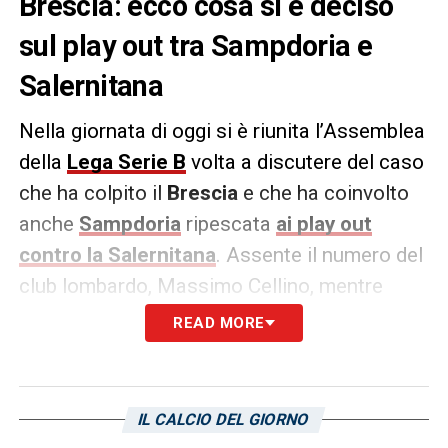
Brescia: ecco cosa si è deciso
sul play out tra Sampdoria e
Salernitana
Nella giornata di oggi si è riunita l’Assemblea
della
Lega Serie B
volta a discutere del caso
che ha colpito il
Brescia
e che ha coinvolto
anche
Sampdoria
ripescata
ai play out
contro la Salernitana
. Assente il numero del
club lombardo, Massimo Cellino, mentre
erano presenti l’ad granata,
Maurizio Milan
e
READ MORE
Matteo Manfredi
, presidente dei blucerchiati
con il primo che ha confermato la volontà di
ricorrere al TAR per annullare il play out.
IL CALCIO DEL GIORNO
Secondo quanto riportato da