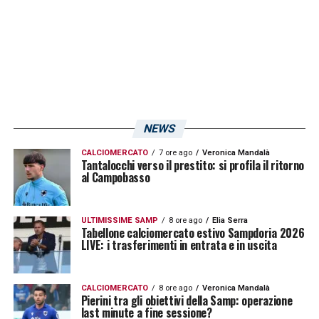
Visualizza questo post su Instagram
NEWS
CALCIOMERCATO
7 ore ago
Veronica Mandalà
Tantalocchi verso il prestito: si profila il ritorno
al Campobasso
U
n post condiviso da U.C. Sampdoria (@sampdoria)
ULTIMISSIME SAMP
8 ore ago
Elia Serra
Tabellone calciomercato estivo Sampdoria 2026
LIVE: i trasferimenti in entrata e in uscita
LA PLAYLIST DELLE NOSTRE TOP NEWS
CALCIOMERCATO
8 ore ago
Veronica Mandalà
Pierini tra gli obiettivi della Samp: operazione
last minute a fine sessione?