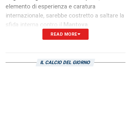
elemento di esperienza e caratura
internazionale, sarebbe costretto a saltare la
sfida interna contro il
Mantova
.
READ MORE
Per la squadra genovese, l’incontro al
Ferraris
è di vitale importanza per cercare di
risalire la china dopo un avvio di stagione al
IL CALCIO DEL GIORNO
di sotto delle aspettative. L’assenza di un
giocatore del calibro di Ferri ridurrebbe le
opzioni di rotazione e priverebbe il reparto
nevralgico di un punto di riferimento
importante. La
Samp
confida in una
sanzione lieve, ma la natura del fallo di
reazione (convalidata dal VAR) non lascia
molto spazio all’ottimismo.