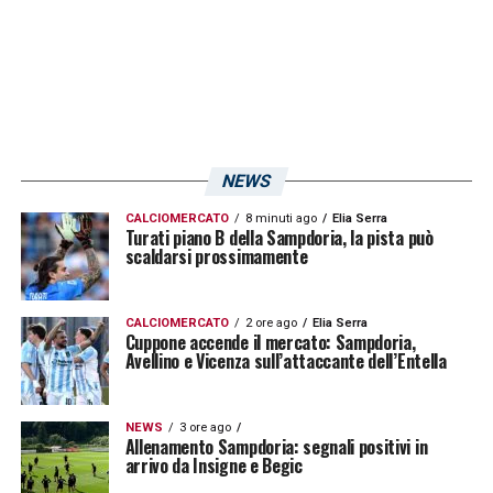
individuali in questi tre giorni dopo il match di
coppa, per far rientrare alcuni allarmi che
erano suonati.
Allarme che sembra essere rientrato per
Strinic.
L’esterno mancino durante tutta la
NEWS
gara giocata al
“Franchi”
aveva spesso
CALCIOMERCATO
8 minuti ago
Elia Serra
lamentato fastidio, costringendo
Giampaolo
,
Turati piano B della Sampdoria, la pista può
scaldarsi prossimamente
nel finale di partita, alla sostituzione.
Essendo appena rientrato da un infortunio si
CALCIOMERCATO
2 ore ago
Elia Serra
temeva che le sue condizioni fossero
Cuppone accende il mercato: Sampdoria,
Avellino e Vicenza sull’attaccante dell’Entella
nuovamente peggiorate, con una
recrudescenza tale da non permettergli di
NEWS
3 ore ago
giocare la gara casalinga contro il
Sassuolo
.
Allenamento Sampdoria: segnali positivi in
arrivo da Insigne e Begic
Alla vigilia i timori si sono affievoliti, Strinic si