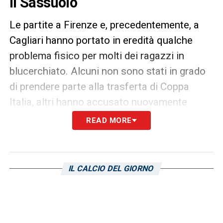
il Sassuolo
Le partite a Firenze e, precedentemente, a
Cagliari hanno portato in eredità qualche
problema fisico per molti dei ragazzi in
blucerchiato. Alcuni non sono stati in grado
di prendere parte alla trasferta di Coppa
Italia, altri hanno accusato nuovamente
qualche fastidio dopo i novanta minuti
READ MORE
giocati contro la Fiorentina. La situazione, ad
un giorno da
Sampdoria-Sassuolo
, vede un
generale tentativo di recupero degli elementi
IL CALCIO DEL GIORNO
migliori della rosa. A parte resta sempre
Linetty
alle prese con un programma
specifico, per gli altri ragazzi tante sessioni