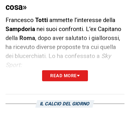
cosa»
Francesco
Totti
ammette l’interesse della
Sampdoria
nei suoi confronti. L’ex Capitano
della
Roma
, dopo aver salutato i giallorossi,
ha ricevuto diverse proposte tra cui quella
dei blucerchiati. Lo ha confessato a
Sky
Sport:
READ MORE
«La Sampdoria mi voleva. Ferrero ha un
debole per me. Romano, romanista come
me. Avrebbe fatto qualsiasi cosa. Ho avuto
IL CALCIO DEL GIORNO
offerte all’estero e in Italia, ma ero dubbioso.
Un anno non avrebbe cambiato nulla. La mia
scelta di vita era quella di indossare un’unica