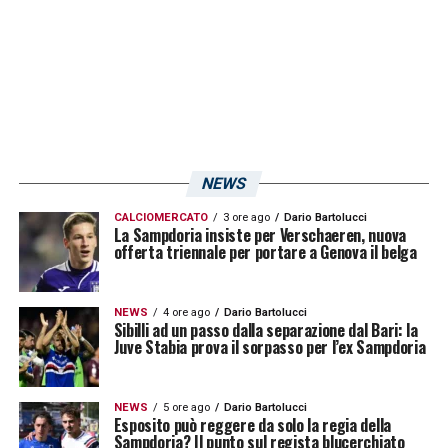
maglia, avrei cancellato il mio pensiero di 24
anni di carriera».
LA PLAYLIST DELLE NOSTRE TOP NEWS
NEWS
CALCIOMERCATO
3 ore ago
Dario Bartolucci
La Sampdoria insiste per Verschaeren, nuova
offerta triennale per portare a Genova il belga
NEWS
4 ore ago
Dario Bartolucci
Sibilli ad un passo dalla separazione dal Bari: la
Juve Stabia prova il sorpasso per l’ex Sampdoria
NEWS
5 ore ago
Dario Bartolucci
Esposito può reggere da solo la regia della
Sampdoria? Il punto sul regista blucerchiato