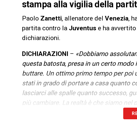
stampa alla vigilia della parti
Paolo
Zanetti
, allenatore del
Venezia
, h
partita contro la
Juventus
e ha avvertito
dichiarazioni.
DICHIARAZIONI
–
«
Dobbiamo assolutamen
questa batosta, presa in un certo modo 
buttare. Un ottimo primo tempo per poi
stati in grado di portare a casa quanto co
lasciarci alle spalle quanto successo, gu
più cambiare. La realtà è che siamo nel 
che ora piano piano ne dobbiamo uscire
R
zona retrocessione e se siamo lì è perc
mancano 22 partite ancora, sono tante e