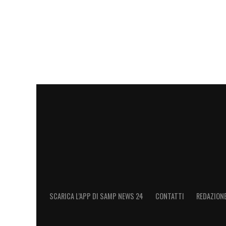
vittorie, distanze, conta che il Venezia 
quanto successo domenica possa portarci
l’incazzatura che ho io riguarda il fatto d
mancanza di mentalità e voglio che ci sia
dimostrando che c’è stato solo un passa
LA PLAYLIST DELLE NOSTRE TOP NEW
SCARICA L’APP DI SAMP NEWS 24
CONTATTI
REDAZION