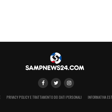
a fine maggio dovrà essere salvo. Non voglio che
 più in basso. Ho parlato spesso di mentalità,
i non aver portato a casa la partita per
 una reazione d’orgoglio da parte dei ragazzi,
ggio a vuoto».
S
E
PRIVACY POLICY E TRATTAMENTO DEI DATI PERSONALI
INFORMATIVA EST