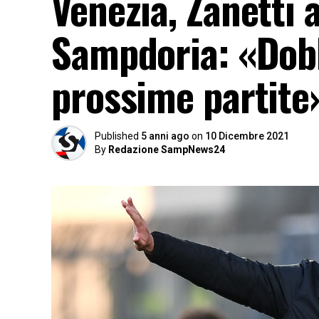
Venezia, Zanetti 
Sampdoria: «Dobb
prossime partite
Published
5 anni ago
on
10 Dicembre 2021
By
Redazione SampNews24