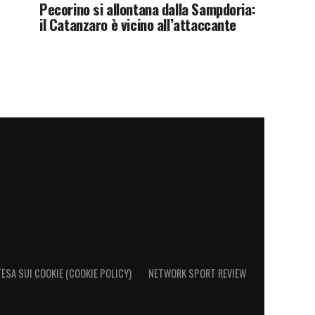
Pecorino si allontana dalla Sampdoria:
il Catanzaro è vicino all’attaccante
ESA SUI COOKIE (COOKIE POLICY)
NETWORK SPORT REVIEW