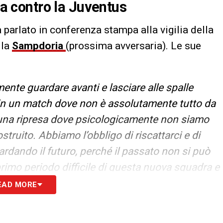
ta contro la Juventus
a parlato in conferenza stampa alla vigilia della
 la
Sampdoria
(prossima avversaria). Le sue
te guardare avanti e lasciare alle spalle
in un match dove non è assolutamente tutto da
 una ripresa dove psicologicamente non siamo
struito. Abbiamo l’obbligo di riscattarci e di
ardando il futuro, perché il passato non si può
primo periodo difficile di questa nuova squadra e
. Affrontiamo questo momento con un +5 sulla
EAD MORE
hé ce lo siamo guadagnato ed è una buona base,
 partiamo a +5, quello che conta sono punti,