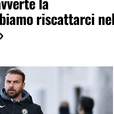
avverte la
iamo riscattarci nel
»