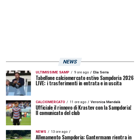
presidente, coprendo il duplice ruolo di
dirigente e giocatore. Il contratto che lo lega
alla sua squadra prevede 18 mesi al minimo
salariale, somma che verrà destinata a
promuovere le attività e le discipline del club
argentino. Promessa mantenuta, in quanto il
NEWS
tornare a giocare era stato subordinato alla
ULTIMISSIME SAMP
9 ore ago
Elia Serra
vendita di almeno il 65% degli abbonamenti
Tabellone calciomercato estivo Sampdoria 2026
LIVE: i trasferimenti in entrata e in uscita
del nuovo stadio, che è chiaramente arrivata
obbligandolo a togliere dalla parete le scarpe
CALCIOMERCATO
11 ore ago
Veronica Mandalà
da calcio per tornare ad indossarle. Per lui un
Ufficiale il rinnovo di Krastev con la Sampdoria!
Il comunicato del club
duplice impegno con l’Estudiantes: in
campionato di
Prima Divisione
e nella
Coppa
NEWS
13 ore ago
Libertadores.
Allenamento Sampdoria: Gantermann rientra in