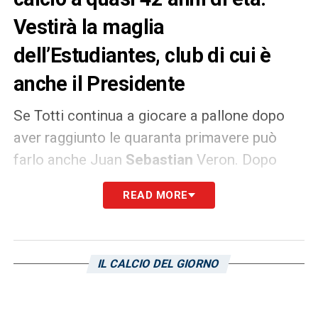
Vestirà la maglia
dell’Estudiantes, club di cui è
anche il Presidente
Se Totti continua a giocare a pallone dopo
aver raggiunto le quaranta primavere può
farlo anche Juan
Sebastian
Veron. Dopo
aver appeso le scarpette al chiodo, ormai
READ MORE
due anni e mezzo fa, l’ex centrocampista di
Sampdoria,
Parma e Lazio ha deciso di
tornare a calcare il manto erboso di un
IL CALCIO DEL GIORNO
campo da calcio.
PRESIDENTE E GIOCATORE
– Vestirà la
maglia
dell’Estudiantes,
di cui è già