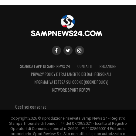
SCARICA L’APP DI SAMP NEWS 24
CONTATTI
REDAZIONE
PRIVACY POLICY E TRATTAMENTO DEI DATI PERSONALI
INFORMATIVA ESTESA SUI COOKIE (COOKIE POLICY)
NETWORK SPORT REVIEW
Gestisci consenso
Copyright 2026 © riproduzione riservata Samp News 24 - Registro
Stampa Tribunale di Torino n. 44 del 07/09/2021 - Iscritto al Registro
Operatori di Comunicazione al n. 26692 - PI 11028660014 Editore e
proprietario: Sport Review S.r.l Sito non ufficiale, non autorizzato o