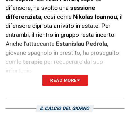
difensore, ha svolto una
sessione
differenziata
, così come
Nikolas Ioannou
, il
difensore cipriota arrivato in estate. Per
entrambi, il rientro in gruppo resta incerto.
Anche l’attaccante
Estanislau Pedrola
,
giovane spagnolo in prestito, ha proseguito
con le
terapie
per recuperare dal suo
infortunio.
READ MORE
Le diverse defezioni stanno condizionando
soprattutto il reparto difensivo, costringendo
la Samp a trovare soluzioni alternative in
IL CALCIO DEL GIORNO
vista della trasferta in Brianza. La sfida
contro il
Monza
è cruciale per invertire la