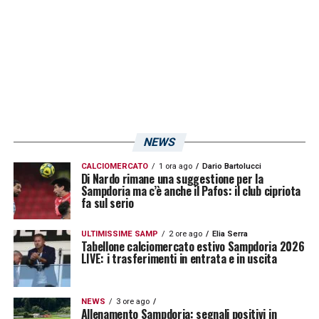
rotta dopo le prime sconfitte stagionali. Per
la Doria, il prossimo appuntamento è fissato
per giovedì mattina, con una nuova seduta di
allenamento per preparare al meglio il match.
SEGUI LE ULTIME NEWS SULLA
SAMPDORIA
NEWS
LA PLAYLIST DELLE NOSTRE TOP NEWS
CALCIOMERCATO
1 ora ago
Dario Bartolucci
Di Nardo rimane una suggestione per la
Sampdoria ma c’è anche il Pafos: il club cipriota
fa sul serio
ULTIMISSIME SAMP
2 ore ago
Elia Serra
Tabellone calciomercato estivo Sampdoria 2026
LIVE: i trasferimenti in entrata e in uscita
NEWS
3 ore ago
Allenamento Sampdoria: segnali positivi in