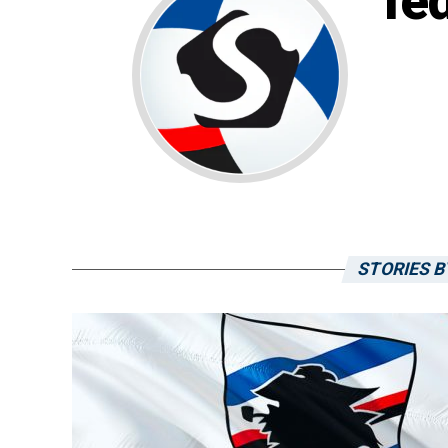
fe
STORIES 