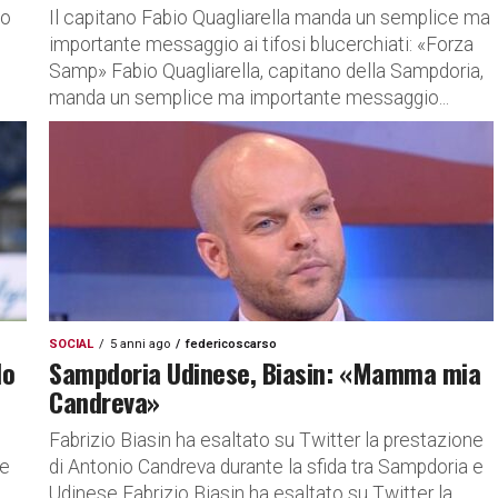
mo
Il capitano Fabio Quagliarella manda un semplice ma
importante messaggio ai tifosi blucerchiati: «Forza
Samp» Fabio Quagliarella, capitano della Sampdoria,
manda un semplice ma importante messaggio...
SOCIAL
5 anni ago
federicoscarso
lo
Sampdoria Udinese, Biasin: «Mamma mia
Candreva»
Fabrizio Biasin ha esaltato su Twitter la prestazione
ne
di Antonio Candreva durante la sfida tra Sampdoria e
Udinese Fabrizio Biasin ha esaltato su Twitter la