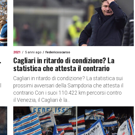
2021
5 anni ago
federicoscarso
.
Cagliari in ritardo di condizione? La
statistica che attesta il contrario
Cagliari in ritardo di condizione? La statistica sui
l
prossimi avversari della Sampdoria che attesta il
contrario Con i suoi 110.422 km percorsi contro
il Venezia, il Cagliari è la...