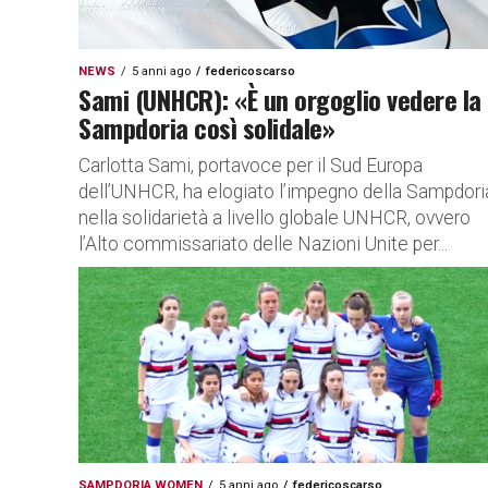
NEWS
5 anni ago
federicoscarso
Sami (UNHCR): «È un orgoglio vedere la
Sampdoria così solidale»
Carlotta Sami, portavoce per il Sud Europa
dell’UNHCR, ha elogiato l’impegno della Sampdori
nella solidarietà a livello globale UNHCR, ovvero
l’Alto commissariato delle Nazioni Unite per...
SAMPDORIA WOMEN
5 anni ago
federicoscarso