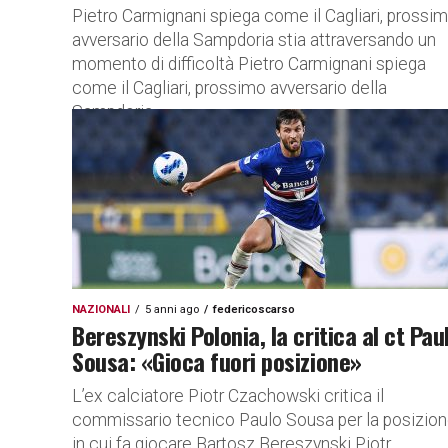
Pietro Carmignani spiega come il Cagliari, prossi
avversario della Sampdoria stia attraversando un
momento di difficoltà Pietro Carmignani spiega
come il Cagliari, prossimo avversario della
Sampdoria,...
NAZIONALI
5 anni ago
federicoscarso
Bereszynski Polonia, la critica al ct Pau
Sousa: «Gioca fuori posizione»
L’ex calciatore Piotr Czachowski critica il
commissario tecnico Paulo Sousa per la posizio
in cui fa giocare Bartosz Bereszynski Piotr