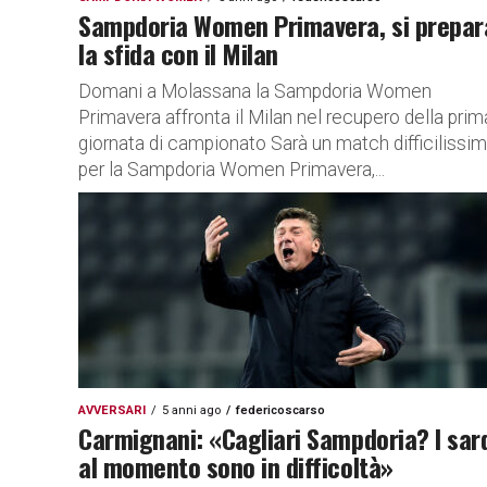
Sampdoria Women Primavera, si prepar
la sfida con il Milan
Domani a Molassana la Sampdoria Women
Primavera affronta il Milan nel recupero della prim
giornata di campionato Sarà un match difficilissi
per la Sampdoria Women Primavera,...
AVVERSARI
5 anni ago
federicoscarso
Carmignani: «Cagliari Sampdoria? I sar
al momento sono in difficoltà»