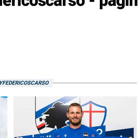
dericoscarso - pagin
BYFEDERICOSCARSO