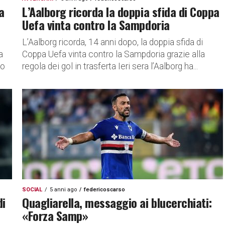
a
L’Aalborg ricorda la doppia sfida di Coppa
Uefa vinta contro la Sampdoria
L’Aalborg ricorda, 14 anni dopo, la doppia sfida di
a
Coppa Uefa vinta contro la Sampdoria grazie alla
mo
regola dei gol in trasferta Ieri sera l’Aalborg ha...
SOCIAL
5 anni ago
federicoscarso
di
Quagliarella, messaggio ai blucerchiati:
«Forza Samp»