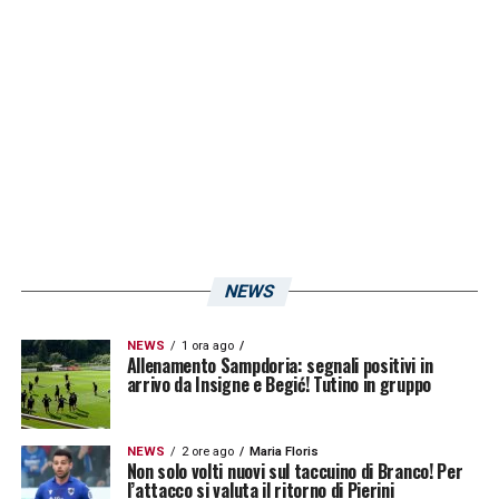
NEWS
NEWS
1 ora ago
Allenamento Sampdoria: segnali positivi in
arrivo da Insigne e Begić! Tutino in gruppo
NEWS
2 ore ago
Maria Floris
Non solo volti nuovi sul taccuino di Branco! Per
l’attacco si valuta il ritorno di Pierini