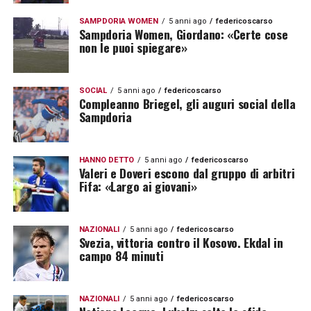
SAMPDORIA WOMEN
5 anni ago
federicoscarso
Sampdoria Women, Giordano: «Certe cose
non le puoi spiegare»
SOCIAL
5 anni ago
federicoscarso
Compleanno Briegel, gli auguri social della
Sampdoria
HANNO DETTO
5 anni ago
federicoscarso
Valeri e Doveri escono dal gruppo di arbitri
Fifa: «Largo ai giovani»
NAZIONALI
5 anni ago
federicoscarso
Svezia, vittoria contro il Kosovo. Ekdal in
campo 84 minuti
NAZIONALI
5 anni ago
federicoscarso