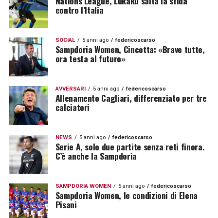
Nations League, Lukaku salta la sfida
contro l’Italia
SOCIAL
5 anni ago
federicoscarso
Sampdoria Women, Cincotta: «Brave tutte,
ora testa al futuro»
AVVERSARI
5 anni ago
federicoscarso
Allenamento Cagliari, differenziato per tre
calciatori
NEWS
5 anni ago
federicoscarso
Serie A, solo due partite senza reti finora.
C’è anche la Sampdoria
SAMPDORIA WOMEN
5 anni ago
federicoscarso
Sampdoria Women, le condizioni di Elena
Pisani