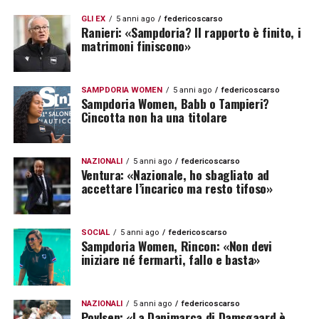
GLI EX
5 anni ago
federicoscarso
Ranieri: «Sampdoria? Il rapporto è finito, i
matrimoni finiscono»
SAMPDORIA WOMEN
5 anni ago
federicoscarso
Sampdoria Women, Babb o Tampieri?
Cincotta non ha una titolare
NAZIONALI
5 anni ago
federicoscarso
Ventura: «Nazionale, ho sbagliato ad
accettare l’incarico ma resto tifoso»
SOCIAL
5 anni ago
federicoscarso
Sampdoria Women, Rincon: «Non devi
iniziare né fermarti, fallo e basta»
NAZIONALI
5 anni ago
federicoscarso
Povlsen: «La Danimarca di Damsgaard è