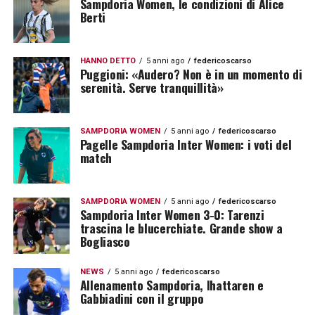
Sampdoria Women, le condizioni di Alice
Berti
HANNO DETTO
5 anni ago
federicoscarso
Puggioni: «Audero? Non è in un momento di
serenità. Serve tranquillità»
SAMPDORIA WOMEN
5 anni ago
federicoscarso
Pagelle Sampdoria Inter Women: i voti del
match
SAMPDORIA WOMEN
5 anni ago
federicoscarso
Sampdoria Inter Women 3-0: Tarenzi
trascina le blucerchiate. Grande show a
Bogliasco
NEWS
5 anni ago
federicoscarso
Allenamento Sampdoria, Ihattaren e
Gabbiadini con il gruppo