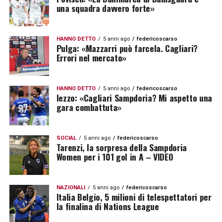
una squadra davvero forte»
HANNO DETTO
5 anni ago
federicoscarso
Pulga: «Mazzarri può farcela. Cagliari?
Errori nel mercato»
HANNO DETTO
5 anni ago
federicoscarso
Iezzo: «Cagliari Sampdoria? Mi aspetto una
gara combattuta»
SOCIAL
5 anni ago
federicoscarso
Tarenzi, la sorpresa della Sampdoria
Women per i 101 gol in A – VIDEO
NAZIONALI
5 anni ago
federicoscarso
Italia Belgio, 5 milioni di telespettatori per
la finalina di Nations League