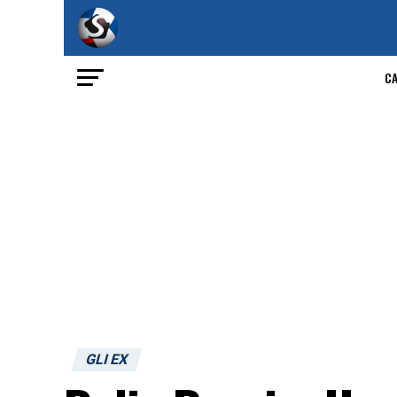
C
GLI EX