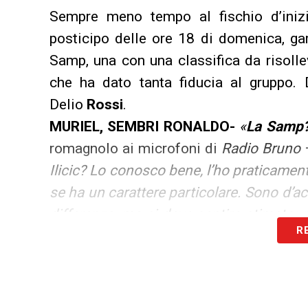
Sempre meno tempo al fischio d’inizi
posticipo delle ore 18 di domenica, ga
Samp, una con una classifica da risolleva
che ha dato tanta fiducia al gruppo. D
Delio
Rossi
.
MURIEL, SEMBRI RONALDO-
«
La Samp?
romagnolo ai microfoni di
Radio Bruno
Ilicic? Lo conosco bene, l’ho praticamen
se ha un carattere particolare. Sono d’ac
differenza, ma si deve sentire stimato: 
R
caso ha bisogno di sentire l’apprezzamento
capacità balistiche non indifferenti, so
Kalinic? Gli slavi parano una lingua tutta