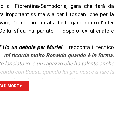
o di Fiorentina-Sampdoria, gara che farà da
ra importantissima sia per i toscani che per la
re, l’altra carica dalla bella gara contro l’Inter
ella sfida ha parlato il doppio ex allenatore
 Ho un debole per Muriel
– racconta il tecnico
–
mi ricorda molto Ronaldo quando è in forma.
te lanciato io: è un ragazzo che ha talento anche
cordo con Sousa, quando lui gira riesce a fare la
magari non fa nulla per farsi stimare ma in ogni
EAD MORE
 da parte di tutto lo spogliatoio. Ilicic ha delle
prattutto nei tiri dalla distanza. La coppia con
 loro».